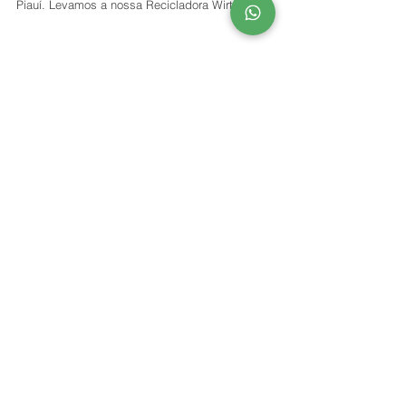
A Tecvia marcou presença nos serviços de
recuperação da Rodovia Transcerrados (PI-397), no
Piauí. Levamos a nossa Recicladora Wirtgen...
Load video
Obras na Barragem de
Panelas (PE)
A Tecvia vai marcar presença nos serviços de