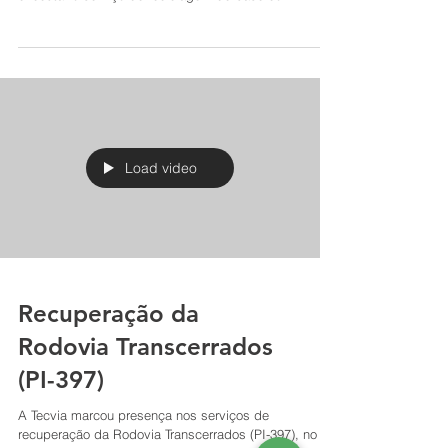
recuperação da BR-155, em Xinguara (PA). Para
executar o serviço de reciclagem de base com...
Load video
Recuperação da
Rodovia Transcerrados
(PI-397)